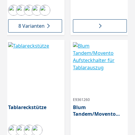
Tandem und
Movento, oriongrau
8 Varianten
E9361260
Tablareckstütze
Blum
Tandem/Movento
Aufsteckhalter für
Tablarauszug