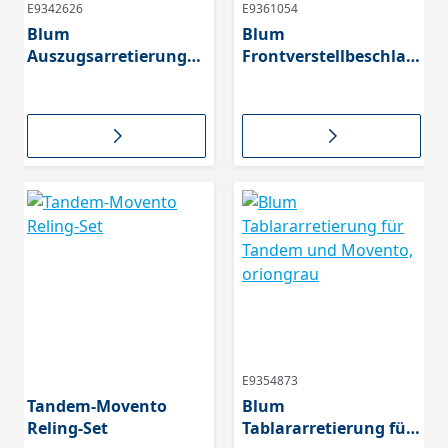
E9342626
E9361054
Blum
Blum
Auszugsarretierung
Frontverstellbeschlag,
für Tandem und
zum Einpressen,
Movento Auszüge
natur, 2951000
E9354873
Tandem-Movento
Blum
Reling-Set
Tablararretierung für