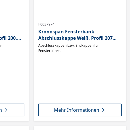
P0037974
Kronospan Fensterbank
fil 200,
Abschlusskappe Weiß, Profil 207
mit Blende
ür
Abschlusskappen bzw. Endkappen für
Fensterbänke.
n
Mehr Informationen