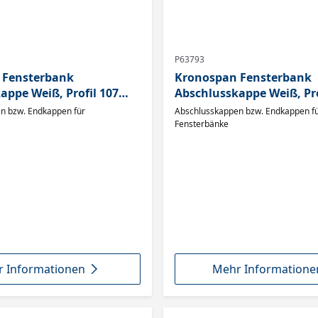
P63793
 Fensterbank
Kronospan Fensterbank
appe Weiß, Profil 107
Abschlusskappe Weiß, Pro
de
mit Blende
n bzw. Endkappen für
Abschlusskappen bzw. Endkappen f
Fensterbänke
 Informationen
Mehr Informatione