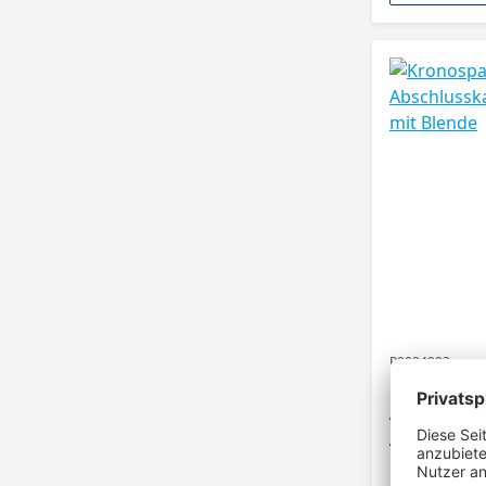
P0024983
Kronospan
Abschlussk
mit Blende
Abschlusskappe
Fensterbänke