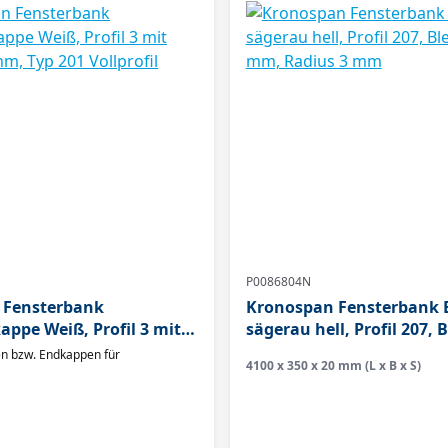
P0086804N
 Fensterbank
Kronospan Fensterbank 
appe Weiß, Profil 3 mit
sägerau hell, Profil 207, 
m, Typ 201 Vollprofil
mm, Radius 3 mm
n bzw. Endkappen für
4100 x 350 x 20 mm (L x B x S)