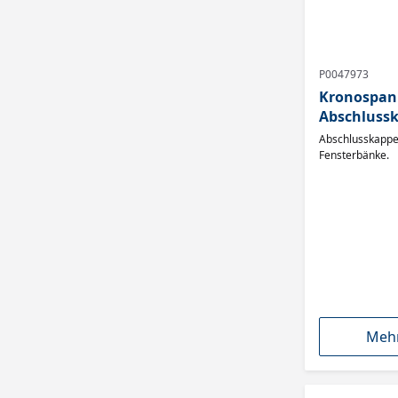
P0047973
Kronospan
Abschlussk
ohne Blen
Abschlusskappe
Fensterbänke.
Mehr