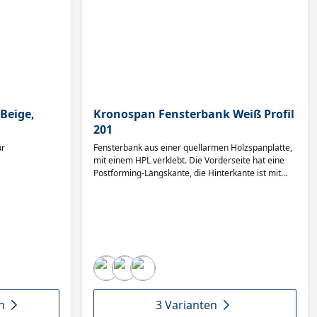
Beige,
Kronospan Fensterbank Weiß Profil
201
ür
Fensterbank aus einer quellarmen Holzspanplatte,
mit einem HPL verklebt. Die Vorderseite hat eine
Postforming-Längskante, die Hinterkante ist mit
einer Schutzkante versiegelt.
n
3 Varianten