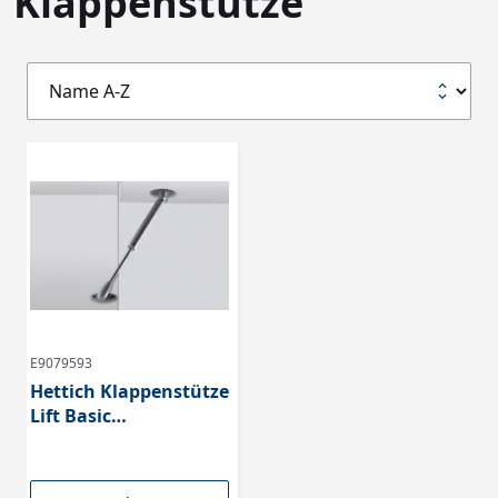
Klappenstütze
E9079593
Hettich Klappenstütze
Lift Basic
Klappengewicht max.
3,2 kg Lichte
Korpushöhe 250-400