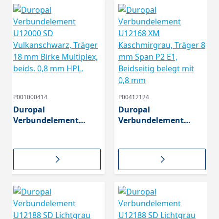
P001000414
P00412124
Duropal
Duropal
Verbundelement
Verbundelement
U12000 SD
U12168 XM
Vulkanschwarz,
Kaschmirgrau, Träger
Träger 18 mm Birke
8 mm Span P2 E1,
Multiplex, beids. 0,8
Beidseitig belegt mit
mm HPL,
0,8 mm