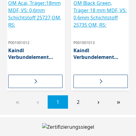
P001001012
P001001013
Kaindl
Kaindl
Verbundelement
Verbundelement
25727 OM Acai,
25735 OM Black
Träger:18mm MDF, VS:
Green, Träger 18 mm
0,6mm Schichtstoff
MDF, VS: 0,6mm
25727 OM, RS:
Schichtstoff 25735
OM, RS:
1
2