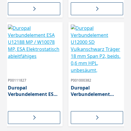
mm 0752 NTM
mm 0754 NTM,
P00111827
P001000382
Duropal
Duropal
Verbundelement ESA
Verbundelement
U12188 MP / W10078
U12000 SD
MP, ESA
Vulkanschwarz Träger
Elektrostatisch
18 mm Span P2, beids.
ableitfähiges
0,6 mm HPL,
unbesäumt,