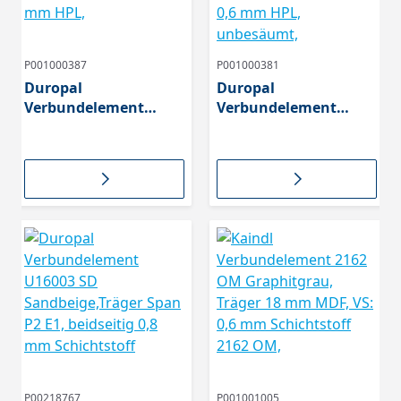
P001000387
P001000381
Duropal
Duropal
Verbundelement
Verbundelement
U12290 SD Anthrazit
U12290 SD
Träger 18 mm Birke
Anthrazitgrau Träger
Multiplex, beids. 0,8
18 mm Span P2, beids.
mm HPL,
0,6 mm HPL,
unbesäumt,
P00218767
P001001005