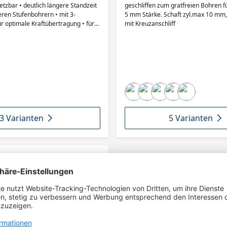
setzbar • deutlich längere Standzeit
geschliffen zum gratfreien Bohren fü
ren Stufenbohrern • mit 3-
5 mm Stärke. Schaft zyl.max 10 mm,
ür optimale Kraftübertragung • für
mit Kreuzanschliff
n in der Blechbearbeitung, bohren
Schaltschränken und auch für
Holzarbeiten geeignet.
3 Varianten
5 Varianten