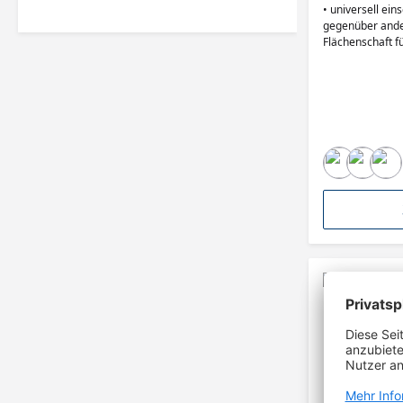
• universell ein
gegenüber ande
Flächenschaft f
Montagearbeite
von Löchern in 
Plexiglas oder 