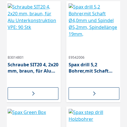
B3014801
E9542006
Schraube SIT20 4, 2x20
Spax drill 5,2
mm, braun, für Alu
Bohrer,mit Schaft
Unterkonstruktion
Ø4,0mm und Spindel
VPE: 90 Stk
Ø5,2mm,
Spindellänge 19mm,