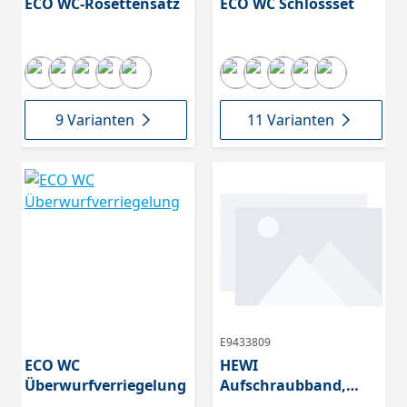
ECO WC-Rosettensatz
ECO WC Schlossset
9 Varianten
11 Varianten
E9433809
ECO WC
HEWI
Überwurfverriegelung
Aufschraubband,
ungefäzte Türen, DIN