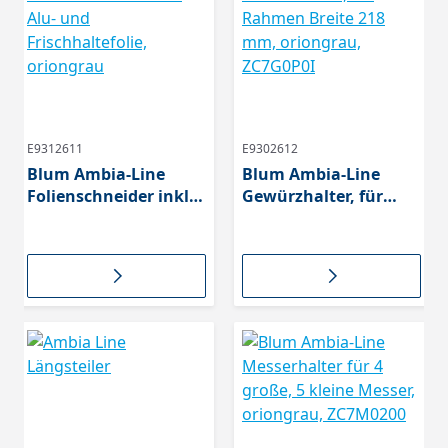
E9312611
E9302612
Blum Ambia-Line
Blum Ambia-Line
Folienschneider inkl.
Gewürzhalter, für
Alu- und
Rahmen Breite 218
Frischhaltefolie,
mm, oriongrau,
oriongrau
ZC7G0P0I