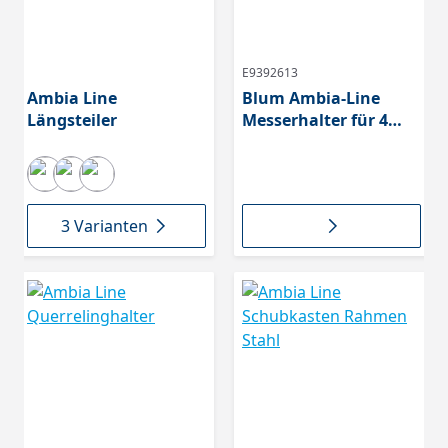
E9392613
Ambia Line
Blum Ambia-Line
Längsteiler
Messerhalter für 4
große, 5 kleine
Messer, oriongrau,
ZC7M0200
3 Varianten