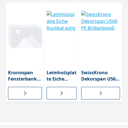
us 3
mm
Kronospan
Leimholzplat
SwissKrono
Fensterbank
te Eiche
Dekorspan U566
Weiß Profil 207
Rustikal
PE Brilliantweiß
astig