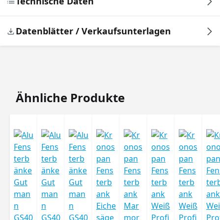
Technische Daten
Datenblätter / Verkaufsunterlagen
Produktgalerie überspringen
Ähnliche Produkte