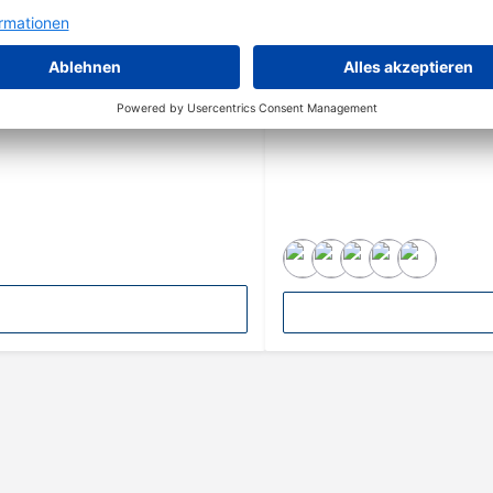
Rehau ABS-Kante 78024
Papierbahnen, Kern- und Dekorpapier,
Passend zu: Resopal 9497-60|Swis
te verpresst werden. Das Dekorpapier
Möbelbau Made in Germany. ABS-Ka
f-Platte wird über den Kern variiert.
und thermische Belastbarkeit aus.