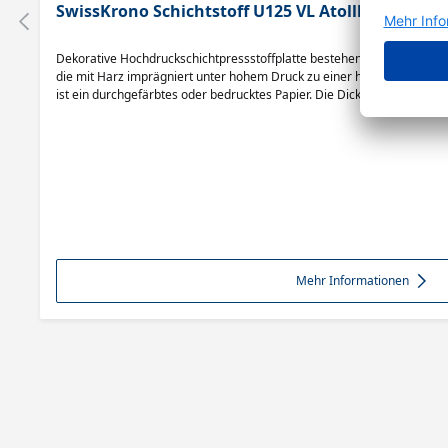
SwissKrono Schichtstoff U125 VL Atollblau
Dekorative Hochdruckschichtpressstoffplatte bestehen aus mehreren 
die mit Harz imprägniert unter hohem Druck zu einer homogenen Plat
ist ein durchgefärbtes oder bedrucktes Papier. Die Dicke der Schichtstof
Mehr Informationen