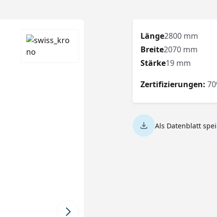
Länge
2800 mm
Breite
2070 mm
Stärke
19 mm
Zertifizierungen:
70
Als Datenblatt spe