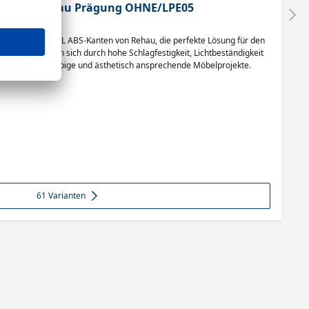
 Intensivblau Prägung OHNE/LPE05
s Krono U125-VL ABS-Kanten von Rehau, die perfekte Lösung für den
nten zeichnen sich durch hohe Schlagfestigkeit, Lichtbeständigkeit
 Ideal für langlebige und ästhetisch ansprechende Möbelprojekte.
61 Varianten