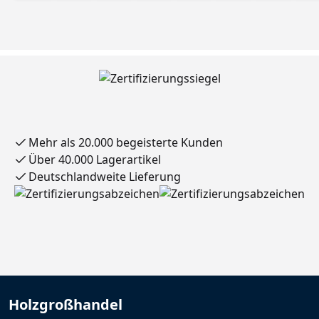
tsch
utzf
olie
Mehr als 20.000 begeisterte Kunden
Über 40.000 Lagerartikel
Deutschlandweite Lieferung
Holzgroßhandel