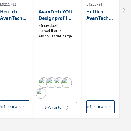
E9255782
E9255791
Hettich
AvanTech YOU
Hettich
AvanTech
Designprofil
AvanTech
YOU
Hybrid
YOU
• Individuell
Designprofil
Edelstahl Optik
Designprofi
auswählbarer
Abschluss der Zarge •
in
l in
Zum Aufklipsen •
Akzentfarbe
Akzentfarb
Recycelter Kunststoff,
Chrom
e Eiche
mit Aluminium
Optik,
Optik,
ummantelt, eloxiert
500mm
oder eloxiert lackiert
500mm
9255782
9255791
hr Informationen
Mehr Informationen
9 Varianten