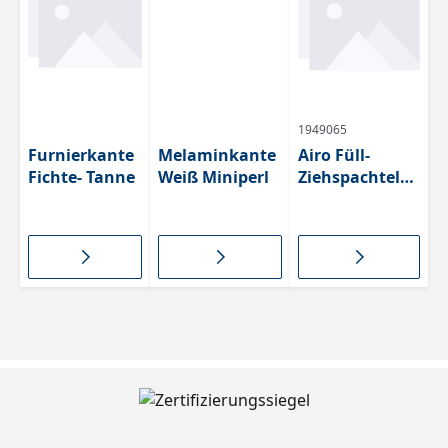
besc
besc
hich
hich
tet
tet
1949065
Furnierkante
Melaminkante
Airo Füll-
Fichte- Tanne
Weiß Miniperl
Ziehspachtel
Plastic