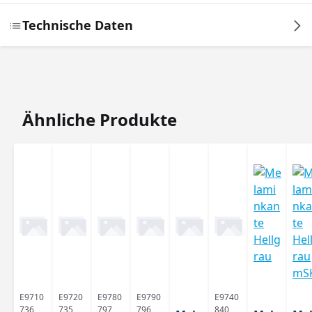
Technische Daten
Produktgalerie überspringen
Ähnliche Produkte
E9710
E9720
E9780
E9790
E9740
736
735
797
796
840