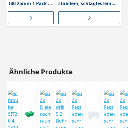
T40 25mm 1 Pack =
stabilem, schlagfestem
5 Stück
Kunststoff mit
5000009192409
Klappdeckel, 17.032
Produktgalerie überspringen
Ähnliche Produkte