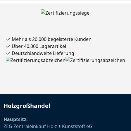
90
dellä
BL
Stk
nge
X
19m
m,
Mehr als 20.000 begeisterte Kunden
Über 40.000 Lagerartikel
Deutschlandweite Lieferung
Holzgroßhandel
Hauptsitz:
ZEG Zentraleinkauf Holz + Kunststoff eG