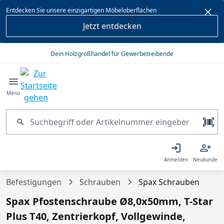
alt springen
Entdecken Sie unsere einzigartigen Möbeloberflächen
Jetzt entdecken
Dein Holzgroßhandel für Gewerbetreibende
Menü
Anmelden
Neukunde
Befestigungen
Schrauben
Spax Schrauben
Spax Pfostenschraube Ø8,0x50mm, T-Star
Plus T40, Zentrierkopf, Vollgewinde,