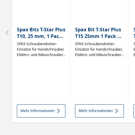
Spax Bits T-Star Plus
Spax Bit T-Star Plus
T10, 25 mm, 1 Pack=
T15 25mm 1 Pack =
5 Stück
5 Stück
SPAX-Schraubendreher-
SPAX-Schraubendreher-
5000009192159
Einsätze für Handschrauber,
Einsätze für Handschrauber,
Elektro- und Akkuschrauber,
Elektro- und Akkuschrauber,
Bohrmaschinen und
Bohrmaschinen und
Druckluftschrauber exakte
Druckluftschrauber exakte
Passgenauigkeit optimale
Passgenauigkeit optimale
Werte der Härte und
Werte der Härte und
Drehmomentübertragung
Drehmomentübertragung
hohe Standzeiten
hohe Standzeiten
Mehr Informationen
Mehr Informationen