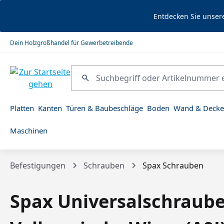
springen
Zur Hauptnavigation springen
Entdecken Sie unser
Dein Holzgroßhandel für Gewerbetreibende
Platten
Kanten
Türen & Baubeschläge
Boden
Wand & Decke
Maschinen
Befestigungen
Schrauben
Spax Schrauben
Spax Universalschraube