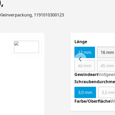
,
, Kleinverpackung, 1191010300123
auswählen
Länge
12 mm
16 mm
40 mm
45 mm
(Diese Option ist 
(Die
Gewindeart
Vollgew
Schraubendurchme
3,0 mm
3,5 m
(Di
Farbe/Oberfläche
Wi