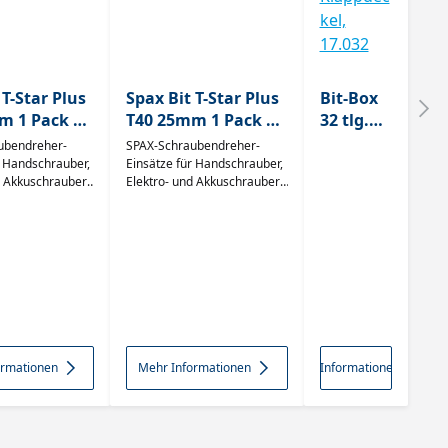
 T-Star Plus
Spax Bit T-Star Plus
Bit-Box
m 1 Pack =
T40 25mm 1 Pack =
32 tlg.
5 Stück
Box aus
ubendreher-
SPAX-Schraubendreher-
192309
5000009192409
stabilem
r Handschrauber,
Einsätze für Handschrauber,
d Akkuschrauber,
Elektro- und Akkuschrauber,
,
nen und
Bohrmaschinen und
schlagfe
hrauber exakte
Druckluftschrauber exakte
stem
keit optimale
Passgenauigkeit optimale
Kunstst
ärte und
Werte der Härte und
tübertragung
Drehmomentübertragung
off mit
eiten
hohe Standzeiten
Klappde
ckel,
17.032
ormationen
Mehr Informationen
Mehr Informationen