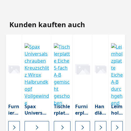
Produktgalerie überspringen
Kunden kauften auch
Furn
Spax
Tischle
Furni
Han
Leim
ierk
Universals
rplatte
erplat
dläu
holz
ante
chrauben
Eiche
te
fe
platt
Eich
Kreuzschli
5-fach
Eiche
Eich
e