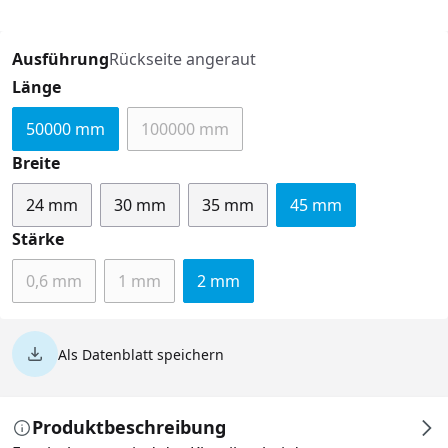
Ausführung
Rückseite angeraut
auswählen
Länge
50000 mm
100000 mm
(Diese Option ist zurzeit nicht verfügbar
auswählen
Breite
24 mm
30 mm
35 mm
45 mm
auswählen
Stärke
0,6 mm
1 mm
2 mm
(Diese Option ist zurzeit nicht verfügbar.)
(Diese Option ist zurzeit nicht verfügbar.)
Als Datenblatt speichern
Produktbeschreibung