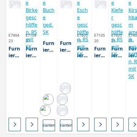
E7904
E7104
E7805
E7105
E7605
E740
23
97
15
20
25
01
Furn
Furn
Furn
Furn
Furn
Furn
Furn
Fu
ierk
ierk
ierk
ierk
ierk
ierk
ierk
ier
ante
ante
ante
ante
ante
ante
ante
ant
Buc
Eich
Ahor
Birk
Esch
Ficht
Kiefe
Kir
he
e
n
e
e
e/
r
hb
ged.
euro
gesc
gesc
gesc
Tann
gesc
um
SK
p. SK
hliff
hliff
hliff
e
hliff
am
en,
en,
en,
gesc
en,
rik.
RS
RS
RS
hliff
RS
ges
mit
mit
mit
en,
mit
hlif
SK
SK
SK
RS
SK
en,
mit
RS
2 Varianten
3 Varianten
SK
mit
SK