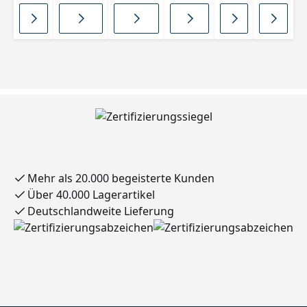
geschrä
Metall
Holz-
ter
Edels
nkt
gewellt
Metall
Holz
tahl
Mehr als 20.000 begeisterte Kunden
Über 40.000 Lagerartikel
Deutschlandweite Lieferung