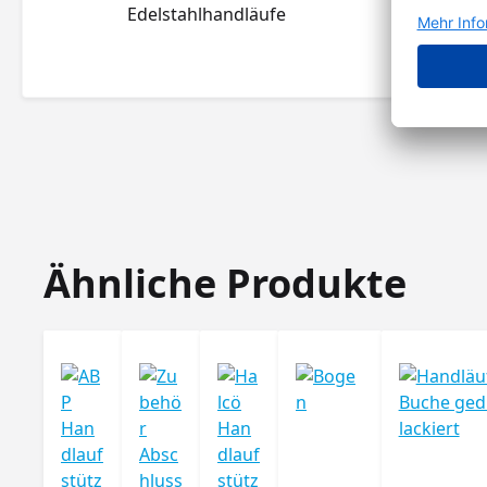
Edelstahlhandläufe
Produktgalerie überspringen
Ähnliche Produkte