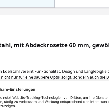
stahl, mit Abdeckrosette 60 mm, gewöl
Edelstahl vereint Funktionalität, Design und Langlebigkeit
icht nur für eine saubere Optik sorgt, sondern auch die B
ere Montage von Rundhandläufen konzipiert und gewährleiste
h den Handlauf-Halter Nr. 3 aus Edelstahl, der in Kombinati
e ermöglicht. Die zweiteilige Konstruktion erlaubt eine e
tionen. Produktdetails: • Material: Edelstahl (rostfrei, lan
 Handlauf-Halter Nr. 3 inkl. Auflageplatte Nr. 4 (2-teilig) •