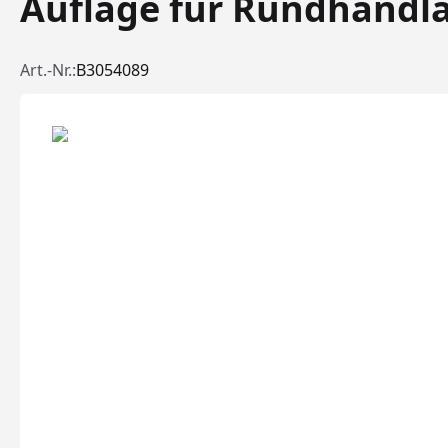
Auflage für Rundhandl
Art.-Nr.:
B3054089