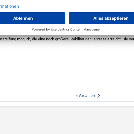
die Terrassenlager Verstellfüße eine leichtgängige Höhenanpassung der Terras
klicken verbunden werden. Das Höhenniveau wird durch Heraus- oder Hereindreh
steifung möglich, die eine noch größere Stabilität der Terrasse erreicht. Die V
glich • Auch geeignet zur Diagonalaussteifung • Unsichtbar und nahezu schraub
4 Varianten