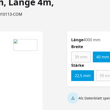
m, Länge 4m,
9010113-COM
Länge
4000 mm
auswählen
Breite
39 mm
40 mm
(Diese Option ist 
auswählen
Stärke
22,5 mm
39 m
(D
Als Datenblatt spe