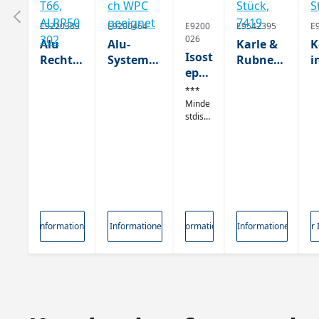
E9220389
E9200464
E9200
E9542395
E
026
Alu
Alu-
Karle &
K
Isost
Rechtec
Systempr
Rubner
i
ep
krohr,
ofil
Variable
T
Alup
2mm
DUPLEX
r
B
***
rofil,
Minde
Wandst
Aluminiu
Eckverbi
I
stdispo
sch
ärke,
mprofil,
nder für
i
: 5
warz
AlMgSi
für alle
BIG-,
S
Palette
,
0,5 F22
Holzarte
TWIXT
1
n
40x2
EN AW-
n und
gemisc
und H
3x36
ht ***
6060
TimberTe
Isostep,
s
00m
T66,
ch WPC
VPE: 8
V
m
ALRR50
geeignet
Stück,
S
Mehr Informationen
Mehr Informationen
Mehr Informationen
Mehr Informationen
Mehr 
302
7419
6
Produktgalerie überspringen