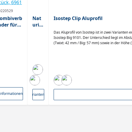
9220529
ombiverb
Nat
Isostep Clip Aluprofil
nder für
urin
WIXT und
For
Das Aluprofil von Isostep ist in zwei Varianten 
IG-
m
Isostep Big 9101. Der Unterschied liegt im Abst
(Twixt: 42 mm / Big: 57 mm) sowie in der Höhe 
sostep
Alu
belaufen sich auf 4.000 x 64 mm (L x B). Die Obe
nkl.
Unte
gegen Gerbsäure. Der Vorteil gegenüber hölzer
chrauben
rkon
Materials. Hinweis: Mit einer Nutzlast von 440 kg / qm eignen sich die Unterkonstruktionen von Isostep hervorragend
8x59x196
stru
als Unterbau für stark frequentierte Böden. In zwei Varianten erhältlich Pulverbeschichtet Resistent gegen Gerbsäure
mm,
ktio
Immense Haltbarkeit Nutzlast von 440 kg / qm
chwarz,
n
PE: 4
tück,
Informationen
2 Varianten
961