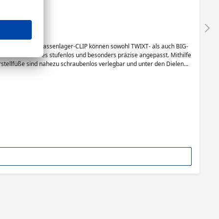
se. Mit dem Terrassenlager-CLIP können sowohl TWIXT- als auch BIG-
en des Gewindes stufenlos und besonders präzise angepasst. Mithilfe
erstellfüße sind nahezu schraubenlos verlegbar und unter den Dielen
enlos verlegbar