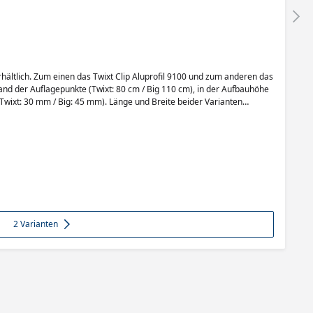
erhältlich. Zum einen das Twixt Clip Aluprofil 9100 und zum anderen das
and der Auflagepunkte (Twixt: 80 cm / Big 110 cm), in der Aufbauhöhe
(Twixt: 30 mm / Big: 45 mm). Länge und Breite beider Varianten
rfläche der Isostep Clip Aluprofile ist pulverbeschichtet und beständig
nen Unterkonstruktionen ist vor allem die immense Haltbarkeit des
2 Varianten