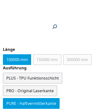
auswählen
Länge
100000 mm
150000 mm
300000 mm
(Diese Option ist zurzeit nicht verfügb
(Diese Option ist zu
auswählen
Ausführung
PLUS - TPU Funktionsschicht
PRO - Original Laserkante
PURE - Haftvermittlerkante