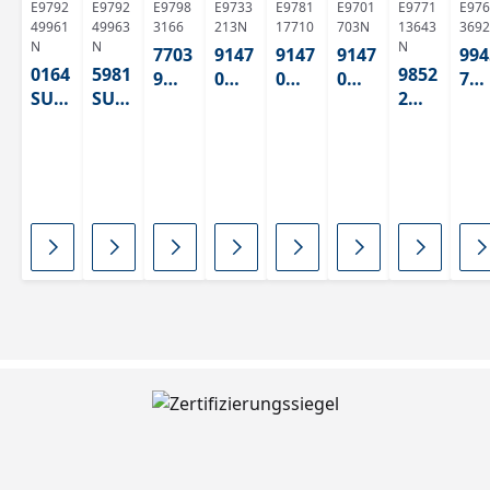
E9792
E9792
E9798
E9733
E9781
E9701
E9771
E976
49961
49963
3166
213N
17710
703N
13643
3692
N
N
N
7703
9147
9147
9147
994
0164
5981
9852
9
0
0
0
7
SU
SU
2
Blan
Whit
Whit
Whit
Gr
ABS
ABS
Grap
co
e 2
e 2
e 2
n
hitsc
Plati
ABS
ABS
ABS
AB
hwa
no
125
125
125
125
rz
ABS
14,
414
420
14
ABS
125
125
OHN
414,
E