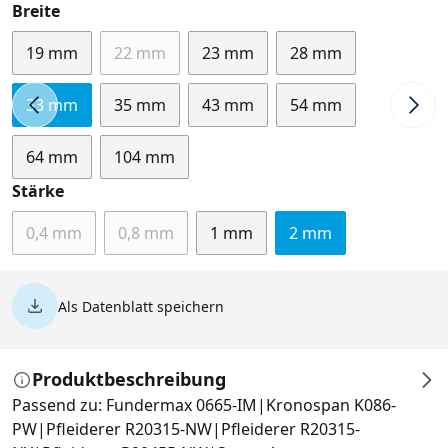
auswählen
Breite
19 mm
22 mm
23 mm
28 mm
(Diese Option ist zurzeit nicht verfügbar.)
33 mm
35 mm
43 mm
54 mm
64 mm
104 mm
auswählen
Stärke
0,4 mm
0,8 mm
1 mm
2 mm
(Diese Option ist zurzeit nicht verfügbar.)
(Diese Option ist zurzeit nicht verfügbar.)
Als Datenblatt speichern
Produktbeschreibung
Passend zu: Fundermax 0665-IM|Kronospan K086-
PW|Pfleiderer R20315-NW|Pfleiderer R20315-