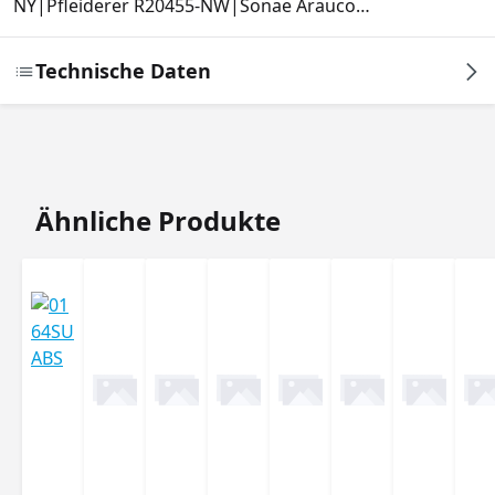
NY|Pfleiderer R20455-NW|Sonae Arauco…
Technische Daten
Produktgalerie überspringen
Ähnliche Produkte