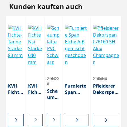
Produktgalerie überspringen
Kunden kauften auch
216422
2160646
8
KVH
KVH
Furnierte
Pfleiderer
Scha
Fichte-
Fichte
Span
Dekorspan
umpl
Tanne
Nsi
Eiche A-B
F76160 SH
atte
Stärke
Stärk
gemischt
Alux
PVC
80 mm
e 040
geschobe
Champagn
Schw
mm
n
er
arz