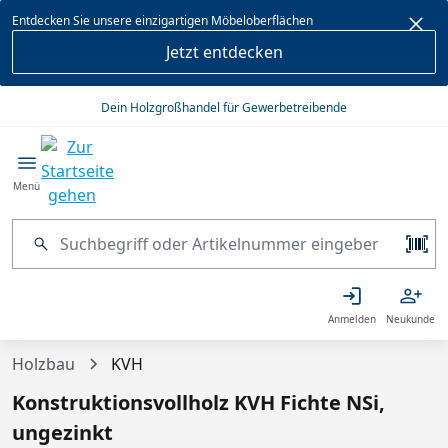
alt springen
Entdecken Sie unsere einzigartigen Möbeloberflächen
Jetzt entdecken
Dein Holzgroßhandel für Gewerbetreibende
Menü
Anmelden
Neukunde
Holzbau
KVH
Konstruktionsvollholz KVH Fichte NSi,
ungezinkt